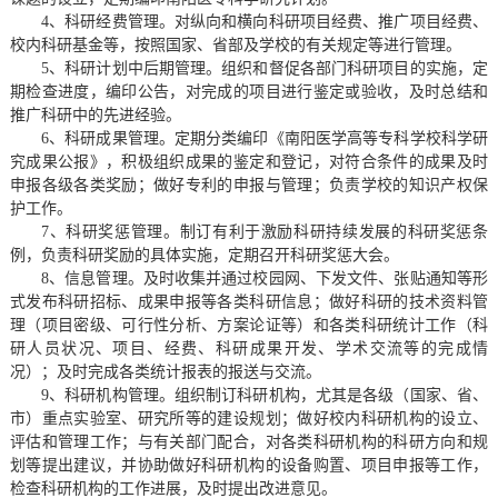
4、科研经费管理。对纵向和横向科研项目经费、推广项目经费、
校内科研基金等，按照国家、省部及学校的有关规定等进行管理。
5、科研计划中后期管理。组织和督促各部门科研项目的实施，定
期检查进度，编印公告，对完成的项目进行鉴定或验收，及时总结和
推广科研中的先进经验。
6、科研成果管理。定期分类编印《南阳医学高等专科学校科学研
究成果公报》，积极组织成果的鉴定和登记，对符合条件的成果及时
申报各级各类奖励；做好专利的申报与管理；负责学校的知识产权保
护工作。
7、科研奖惩管理。制订有利于激励科研持续发展的科研奖惩条
例，负责科研奖励的具体实施，定期召开科研奖惩大会。
8、信息管理。及时收集并通过校园网、下发文件、张贴通知等形
式发布科研招标、成果申报等各类科研信息；做好科研的技术资料管
理（项目密级、可行性分析、方案论证等）和各类科研统计工作（科
研人员状况、项目、经费、科研成果开发、学术交流等的完成情
况）；及时完成各类统计报表的报送与交流。
9、科研机构管理。组织制订科研机构，尤其是各级（国家、省、
市）重点实验室、研究所等的建设规划；做好校内科研机构的设立、
评估和管理工作；与有关部门配合，对各类科研机构的科研方向和规
划等提出建议，并协助做好科研机构的设备购置、项目申报等工作，
检查科研机构的工作进展，及时提出改进意见。